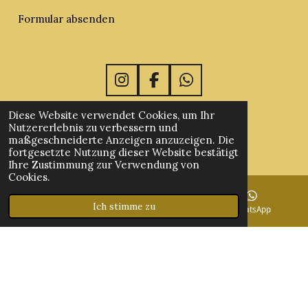
Formular absenden
I
F
W
n
a
h
Mustang Heritage Germany
s
c
a
Diese Website verwendet Cookies, um Ihr
Nutzererlebnis zu verbessern und
t
e
t
maßgeschneiderte Anzeigen anzuzeigen. Die
Danzigerstraße 43, 73312 Geislingen, Germany
a
b
s
fortgesetzte Nutzung dieser Website bestätigt
g
o
A
Ihre Zustimmung zur Verwendung von
+49 1575 1042805
r
o
p
Cookies.
a
k
p
Geschäftsführung: Fabienne Schuhmaier
m
Ich stimme zu
E-Mail
Instagram
WhatsApp
61 954 053 275
© 2020 - 2026 Mustang Heritage Germany