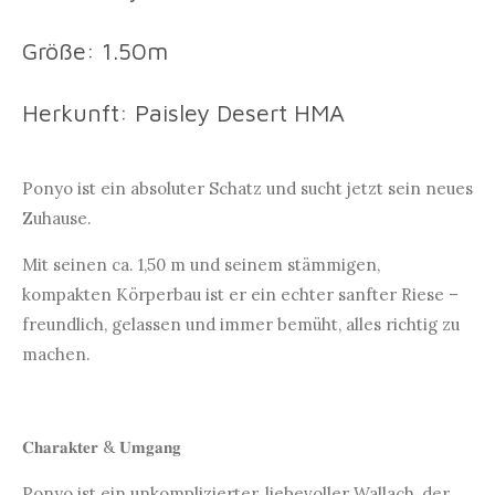
Größe: 1.50m
Herkunft: Paisley Desert HMA
Ponyo ist ein
absoluter Schatz und sucht jetzt sein neues
Zuhause.
Mit seinen ca. 1,50 m und seinem stämmigen,
kompakten Körperbau ist er ein echter sanfter Riese –
freundlich, gelassen und immer bemüht, alles richtig zu
machen.
𝐂𝐡𝐚𝐫𝐚𝐤𝐭𝐞𝐫 & 𝐔𝐦𝐠𝐚𝐧𝐠
Ponyo ist ein unkomplizierter, liebevoller Wallach, der